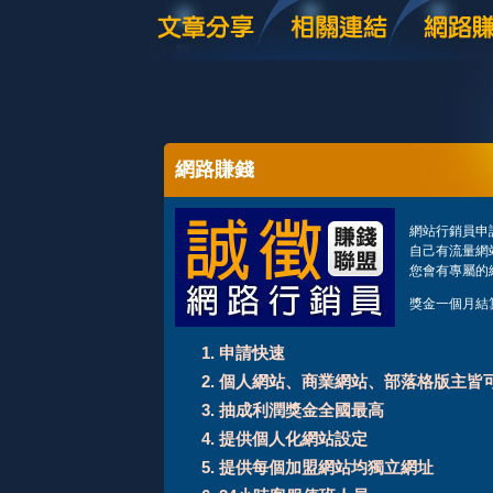
網路賺錢
網站行銷員申
自己有流量網站
您會有專屬的
獎金一個月結
申請快速
個人網站、商業網站、部落格版主皆
抽成利潤獎金全國最高
提供個人化網站設定
提供每個加盟網站均獨立網址